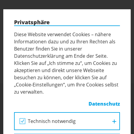
Die Anmeldung für das Kursjahr 2026/27 beginnt am
Mittwoch, den 7 Jänner 2026.
Privatsphäre
Diese Website verwendet Cookies – nähere
Bitte senden Sie Ihre Anmeldungen per E-Mail an Frau
Informationen dazu und zu Ihren Rechten als
Kerstin Barwa, MA:
hort-karlsplatz@diakonie.at
Benutzer finden Sie in unserer
Datenschutzerklärung am Ende der Seite.
Informationsblatt Vorschulkurs 2026-27
Klicken Sie auf „Ich stimme zu“, um Cookies zu
akzeptieren und direkt unsere Webseite
besuchen zu können, oder klicken Sie auf
„Cookie-Einstellungen“, um Ihre Cookies selbst
zu verwalten.
Datenschutz
Technisch notwendig
Evangelischer Hort & Vorschulkurs