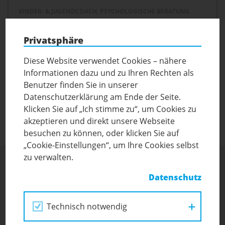
KINDER- & JUGENDCOACH, PSYCHOLOGISCHE BERATUNG
Frau
Mag. Julia Schaller
Privatsphäre
Diese Website verwendet Cookies – nähere
+4369981815735
Informationen dazu und zu Ihren Rechten als
Benutzer finden Sie in unserer
Das Kinder- und Jugendcoaching unterstützt unsere Hortkinder bei
Datenschutzerklärung am Ende der Seite.
kleinen und größeren Sorgen.
Klicken Sie auf „Ich stimme zu“, um Cookies zu
akzeptieren und direkt unsere Webseite
besuchen zu können, oder klicken Sie auf
„Cookie-Einstellungen“, um Ihre Cookies selbst
zu verwalten.
Datenschutz
Technisch notwendig
Evangelischer Hort & Vorschulkurs