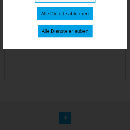
Alle Dienste ablehnen
Alle Dienste erlauben
ASSISTENTIN
Frau
Elisa Schaller