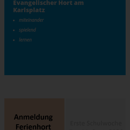
Evangelischer Hort am
Karlsplatz
miteinander
spielend
lernen