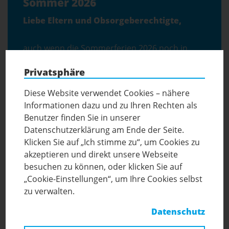
Sommer 2026
Liebe Eltern und Obsorgeberechtigte,
auch wenn die Sommerferien 2026 noch in
weiter Ferne scheinen, ist jetzt der ideale
Privatsphäre
Zeitpunkt, um die Betreuung Ihres Kindes
Hortstart in der Volksschule (VS)
frühzeitig zu sichern. Mit Ihrer rechtzeitigen
Hortstart in der Mittelschule (EMS)
Diese Website verwendet Cookies – nähere
Anmeldung unterstützen Sie unsere
Informationen dazu und zu Ihren Rechten als
Planungen. Ihre Rückmeldungen sind für uns
Benutzer finden Sie in unserer
von großer Bedeutung, um ein gut
s
Datenschutzerklärung am Ende der Seite.
organisiertes, abwechslungsreiches und
Klicken Sie auf „Ich stimme zu“, um Cookies zu
verlässliches Betreuungsangebot für Juli und
Anmeldeformular für den VS-Hort
akzeptieren und direkt unsere Webseite
August zu gestalten. So können wir unser Team
Anmeldeformular für den EMS-Hort
besuchen zu können, oder klicken Sie auf
effizient einsetzen und spannende Ausflüge,
„Cookie-Einstellungen“, um Ihre Cookies selbst
sowie vielfältige Aktivitäten bestmöglich
zu verwalten.
vorbereiten.
Datenschutz
Herzlichen Dank für Ihre Unterstützung –